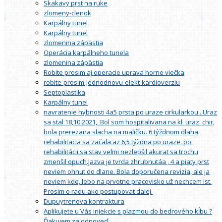
Skakavy prst na ruke
zlomeny-clenok
Karpálny tunel
Karpálny tunel
zlomenina zápästia
Operácia karpálneho tunela
zlomenina zápästia
Robite prosim aj operacie uprava horne viečka
robite-prosim-jednodnovu-elekt-kardioverziu
Septoplastika
Karpálny tunel
navratenie hybnosti 4a5 prsta po uraze cirkularkou . Uraz
sa stal 18,10 2021,. Bol som hospitalivana na kl. uraz. chir,
bola prerezana slacha na maličku. 6 týždnom dlaha,
rehabilitacia sa začala az 6,5 týždna po uraze. po.
rehabilitácii sa stav velmi nezlepšil akurat sa trochu
zmenšil opuch.Jazva je tvrda zhrubnutáa , 4 a piaty prst
neviem ohnut do dlane. Bola doporučena revizia, ale ja
neviem kde, lebo na prvotne pracovisko už nechcem ist.
Prosim o radu ako postupovat dalej.
Dupuytrenova kontraktura
Aplikujete u Vás injekcie s plazmou do bedrového kĺbu ?
Ďakujem za odpoveď.