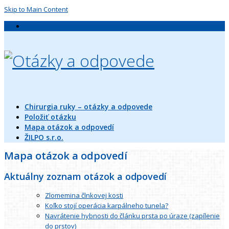
Skip to Main Content
ŽILPO, s.r.o., neštátne zdravotnícke zariadenie
Chirurgia ruky – otázky a odpovede
Položiť otázku
Mapa otázok a odpovedí
ŽILPO s.r.o.
Mapa otázok a odpovedí
Aktuálny zoznam otázok a odpovedí
Zlomemina člnkovej kosti
Koľko stojí operácia karpálneho tunela?
Navrátenie hybnosti do článku prsta po úraze (zapílenie
do prstov)