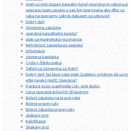
mam uz treti stupen karpalny tunel neurolog mi odporuca
operaciu mam zaujem u vas byt operovana ako dlho sa
caka na operacny zakrok.dakujem za odpoved
Dobrý deň
zlomenina zapästia
operácia karpálneho tunela?
plati-sa-magneticka-rezonancia
Nehybnosť zapästia po operácii
informácia
zlomena kapilarka
Cysta v článku palca
Zahojí sa zlomenina za 9 dní?
Dobrý deň .Na ľavej ruke mám Sudekov syndrom,dá sa to
ešte nejako niečiť. Operácia?
Fractura ossis scaphoidei I.sin. sine disloc.
Cena operácie krčových žíl laserom
Bolesť zápästia na pravej ruke
Bolesti pravej ruky
Bolesť zápästia pravej ruky
skákavý prst
Kalcifikacia
Skakavy prst