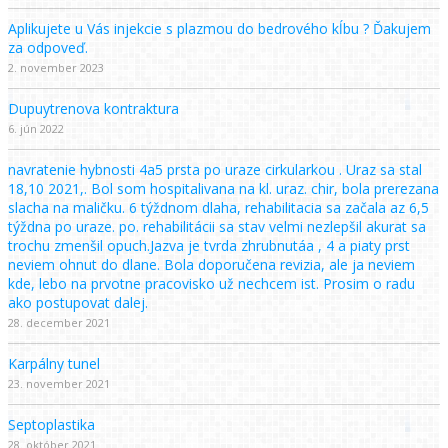
Aplikujete u Vás injekcie s plazmou do bedrového kĺbu ? Ďakujem
za odpoveď.
2. november 2023
Dupuytrenova kontraktura
6. jún 2022
navratenie hybnosti 4a5 prsta po uraze cirkularkou . Uraz sa stal
18,10 2021,. Bol som hospitalivana na kl. uraz. chir, bola prerezana
slacha na maličku. 6 týždnom dlaha, rehabilitacia sa začala az 6,5
týždna po uraze. po. rehabilitácii sa stav velmi nezlepšil akurat sa
trochu zmenšil opuch.Jazva je tvrda zhrubnutáa , 4 a piaty prst
neviem ohnut do dlane. Bola doporučena revizia, ale ja neviem
kde, lebo na prvotne pracovisko už nechcem ist. Prosim o radu
ako postupovat dalej.
28. december 2021
Karpálny tunel
23. november 2021
Septoplastika
28. október 2021