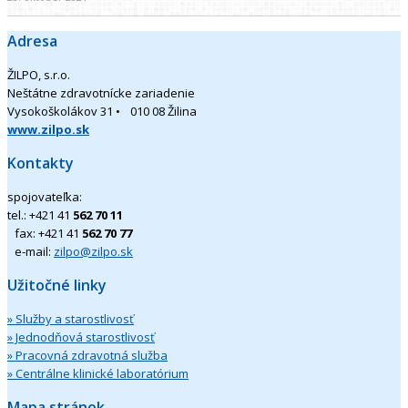
Adresa
ŽILPO, s.r.o.
Neštátne zdravotnícke zariadenie
Vysokoškolákov 31 • 010 08 Žilina
www.zilpo.sk
Kontakty
spojovateľka:
tel.: +421 41
562 70 11
fax: +421 41
562 70 77
e-mail:
zilpo@zilpo.sk
Užitočné linky
» Služby a starostlivosť
» Jednodňová starostlivosť
» Pracovná zdravotná služba
» Centrálne klinické laboratórium
Mapa stránok