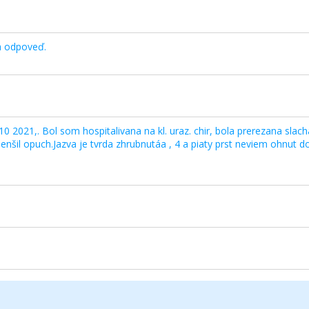
a odpoveď.
10 2021,. Bol som hospitalivana na kl. uraz. chir, bola prerezana slac
zmenšil opuch.Jazva je tvrda zhrubnutáa , 4 a piaty prst neviem ohnut 