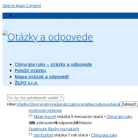
Skip to Main Content
ŽILPO, s.r.o., neštátne zdravotnícke zariadenie
Chirurgia ruky – otázky a odpovede
Položiť otázku
Mapa otázok a odpovedí
ŽILPO s.r.o.
Filter:
Všetky
Otvorená
Vyriešená
Uzatvorená
Nezodpovedaná
možnosti riešenia
Milan Koreň
otázka 5 mesiacov stará
•
Chirurgia ruky
265
zobrazení
0
odpovedí
0
hlasov
Stiahnuté šľachy na rukách
Ján Kurbel
otázka 1 rok stará
•
Chirurgia ruky