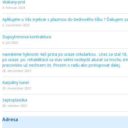
skakavy-prst
4. február 2024
Aplikujete u Vás injekcie s plazmou do bedrového kĺbu ? Ďakujem z
2. november 2023
Dupuytrenova kontraktura
6. jún 2022
navratenie hybnosti 4a5 prsta po uraze cirkularkou . Uraz sa stal 18,
po uraze. po. rehabilitácii sa stav velmi nezlepšil akurat sa trochu 
pracovisko už nechcem ist. Prosim o radu ako postupovat dalej.
28. december 2021
Karpálny tunel
23. november 2021
Septoplastika
28. október 2021
Adresa