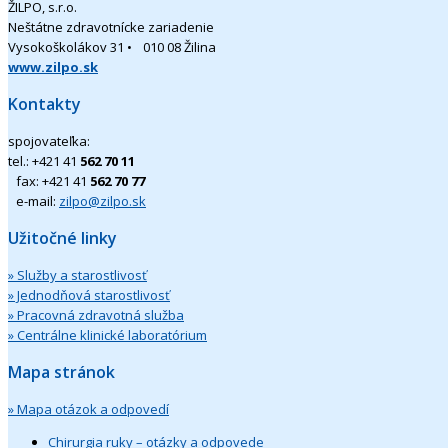
ŽILPO, s.r.o.
Neštátne zdravotnícke zariadenie
Vysokoškolákov 31 • 010 08 Žilina
www.zilpo.sk
Kontakty
spojovateľka:
tel.: +421 41
562 70 11
fax: +421 41
562 70 77
e-mail:
zilpo@zilpo.sk
Užitočné linky
» Služby a starostlivosť
» Jednodňová starostlivosť
» Pracovná zdravotná služba
» Centrálne klinické laboratórium
Mapa stránok
» Mapa otázok a odpovedí
Chirurgia ruky – otázky a odpovede