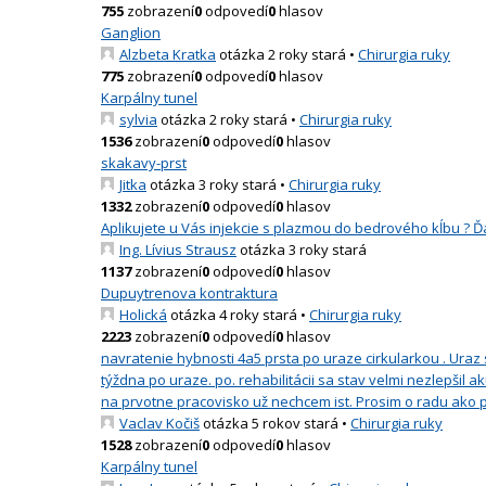
755
zobrazení
0
odpovedí
0
hlasov
Ganglion
Alzbeta Kratka
otázka 2 roky stará
•
Chirurgia ruky
775
zobrazení
0
odpovedí
0
hlasov
Karpálny tunel
sylvia
otázka 2 roky stará
•
Chirurgia ruky
1536
zobrazení
0
odpovedí
0
hlasov
skakavy-prst
Jitka
otázka 3 roky stará
•
Chirurgia ruky
1332
zobrazení
0
odpovedí
0
hlasov
Aplikujete u Vás injekcie s plazmou do bedrového kĺbu ?
Ing. Lívius Strausz
otázka 3 roky stará
1137
zobrazení
0
odpovedí
0
hlasov
Dupuytrenova kontraktura
Holická
otázka 4 roky stará
•
Chirurgia ruky
2223
zobrazení
0
odpovedí
0
hlasov
navratenie hybnosti 4a5 prsta po uraze cirkularkou . Uraz s
týždna po uraze. po. rehabilitácii sa stav velmi nezlepšil 
na prvotne pracovisko už nechcem ist. Prosim o radu ako 
Vaclav Kočiš
otázka 5 rokov stará
•
Chirurgia ruky
1528
zobrazení
0
odpovedí
0
hlasov
Karpálny tunel