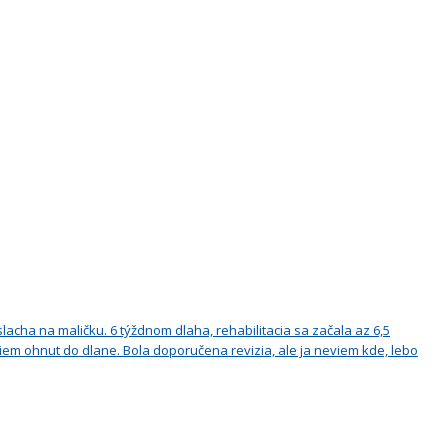
slacha na maličku. 6 týždnom dlaha, rehabilitacia sa začala az 6,5
eviem ohnut do dlane. Bola doporučena revizia, ale ja neviem kde, lebo