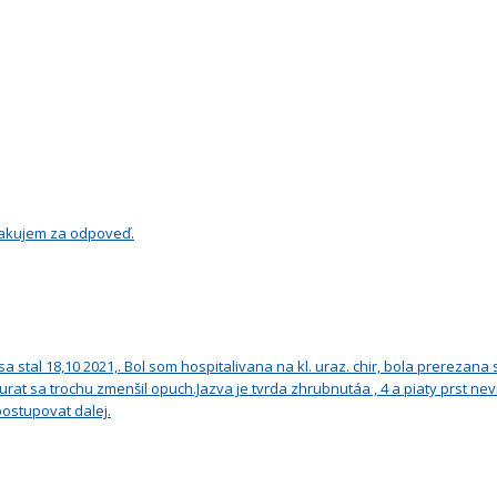
 Ďakujem za odpoveď.
a stal 18,10 2021,. Bol som hospitalivana na kl. uraz. chir, bola prerezana 
akurat sa trochu zmenšil opuch.Jazva je tvrda zhrubnutáa , 4 a piaty prst n
postupovat dalej.