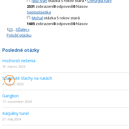
Igaz Ivan
otázka 5 rokov stará
•
Chirurgia ruky
2531
zobrazení
0
odpovedí
0
hlasov
Septoplastika
Michal
otázka 5 rokov stará
1605
zobrazení
0
odpovedí
0
hlasov
1
2
3
…
5
Ďalej »
Položiť otázku
Posledné otázky
možnosti riešenia
10. marec 2026
Stiahnuté šľachy na rukách
4. marec 2025
Ganglion
17. november 2024
Karpálny tunel
21. máj 2024