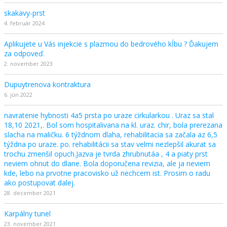
skakavy-prst
4. február 2024
Aplikujete u Vás injekcie s plazmou do bedrového kĺbu ? Ďakujem
za odpoveď.
2. november 2023
Dupuytrenova kontraktura
6. jún 2022
navratenie hybnosti 4a5 prsta po uraze cirkularkou . Uraz sa stal
18,10 2021,. Bol som hospitalivana na kl. uraz. chir, bola prerezana
slacha na maličku. 6 týždnom dlaha, rehabilitacia sa začala az 6,5
týždna po uraze. po. rehabilitácii sa stav velmi nezlepšil akurat sa
trochu zmenšil opuch.Jazva je tvrda zhrubnutáa , 4 a piaty prst
neviem ohnut do dlane. Bola doporučena revizia, ale ja neviem
kde, lebo na prvotne pracovisko už nechcem ist. Prosim o radu
ako postupovat dalej.
28. december 2021
Karpálny tunel
23. november 2021