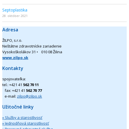
Septoplastika
28. október 2021
Adresa
ŽILPO, s.r.o.
Neštátne zdravotnícke zariadenie
Vysokoškolákov 31 • 010 08 Žilina
www.zilpo.sk
Kontakty
spojovateľka:
tel.: +421 41
562 70 11
fax: +421 41
562 70 77
e-mail:
zilpo@zilpo.sk
Užitočné linky
» Služby a starostlivosť
» Jednodňová starostlivosť
» Pracovná zdravotná služba