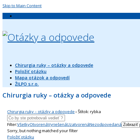
Skip to Main Content
ŽILPO, s.r.o., neštátne zdravotnícke zariadenie
Chirurgia ruky – otázky a odpovede
Položiť otázku
Mapa otázok a odpovedí
ŽILPO s.r.o.
Chirurgia ruky – otázky a odpovede
Chirurgia ruky – otázky a odpovede
›
Štítok: rybka
Filter:
Všetky
Otvorená
Vyriešená
Uzatvorená
Nezodpovedaná
Sorry, but nothing matched your filter
Položiť otázku