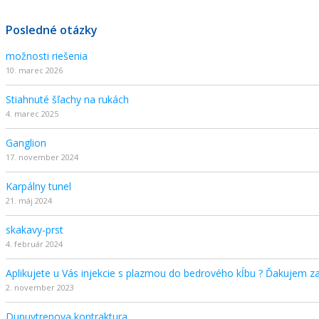
Posledné otázky
možnosti riešenia
10. marec 2026
Stiahnuté šľachy na rukách
4. marec 2025
Ganglion
17. november 2024
Karpálny tunel
21. máj 2024
skakavy-prst
4. február 2024
Aplikujete u Vás injekcie s plazmou do bedrového kĺbu ? Ďakujem z
2. november 2023
Dupuytrenova kontraktura