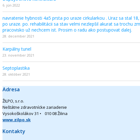
6. jún 2022
navratenie hybnosti 4a5 prsta po uraze cirkularkou . Uraz sa stal 18,
po uraze. po. rehabilitácii sa stav velmi nezlepšil akurat sa trochu 
pracovisko už nechcem ist. Prosim o radu ako postupovat dalej.
28. december 2021
Karpálny tunel
23. november 2021
Septoplastika
28. október 2021
Adresa
ŽILPO, s.r.o.
Neštátne zdravotnícke zariadenie
Vysokoškolákov 31 • 010 08 Žilina
www.zilpo.sk
Kontakty