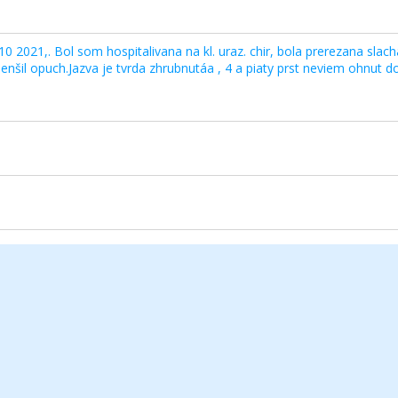
10 2021,. Bol som hospitalivana na kl. uraz. chir, bola prerezana slac
zmenšil opuch.Jazva je tvrda zhrubnutáa , 4 a piaty prst neviem ohnut 