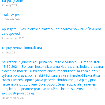
Karpálny tunel
21. máj 2024
skakavy-prst
4. február 2024
Aplikujete u Vás injekcie s plazmou do bedrového kĺbu ? Ďakujem
za odpoveď.
2. november 2023
Dupuytrenova kontraktura
6. jún 2022
navratenie hybnosti 4a5 prsta po uraze cirkularkou . Uraz sa stal
18,10 2021,. Bol som hospitalivana na kl. uraz. chir, bola prerezana
slacha na maličku. 6 týždnom dlaha, rehabilitacia sa začala az 6,5
týždna po uraze. po. rehabilitácii sa stav velmi nezlepšil akurat sa
trochu zmenšil opuch.Jazva je tvrda zhrubnutáa , 4 a piaty prst
neviem ohnut do dlane. Bola doporučena revizia, ale ja neviem
kde, lebo na prvotne pracovisko už nechcem ist. Prosim o radu
ako postupovat dalej.
28. december 2021