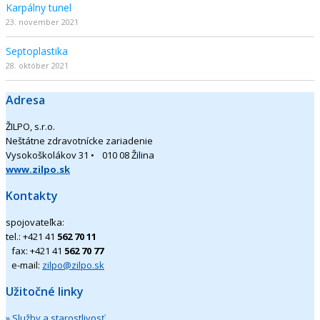
Karpálny tunel
23. november 2021
Septoplastika
28. október 2021
Adresa
ŽILPO, s.r.o.
Neštátne zdravotnícke zariadenie
Vysokoškolákov 31 • 010 08 Žilina
www.zilpo.sk
Kontakty
spojovateľka:
tel.: +421 41
562 70 11
fax: +421 41
562 70 77
e-mail:
zilpo@zilpo.sk
Užitočné linky
» Služby a starostlivosť