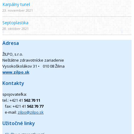
Karpálny tunel
23. november 2021
Septoplastika
28. október 2021
Adresa
ŽILPO, s.r.o.
Neštátne zdravotnícke zariadenie
Vysokoškolákov 31 • 010 08 Žilina
www.zilpo.sk
Kontakty
spojovateľka:
tel.: +421 41
562 70 11
fax: +421 41
562 70 77
e-mail:
zilpo@zilpo.sk
Užitočné linky