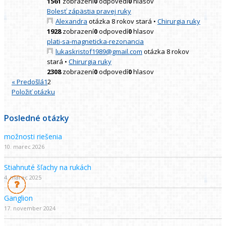
1561
zobrazení
0
odpovedí
0
hlasov
Bolesť zápästia pravej ruky
Alexandra
otázka 8 rokov stará
•
Chirurgia ruky
1928
zobrazení
0
odpovedí
0
hlasov
plati-sa-magneticka-rezonancia
lukaskristof1989@gmail.com
otázka 8 rokov
stará
•
Chirurgia ruky
2308
zobrazení
0
odpovedí
0
hlasov
« Predošlá
1
2
Položiť otázku
Posledné otázky
možnosti riešenia
10. marec 2026
Stiahnuté šľachy na rukách
4. marec 2025
Ganglion
17. november 2024