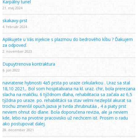
Karpálny tunel
21. máj 2024
skakavy-prst
4. február 2024
Aplikujete u Vás injekcie s plazmou do bedrového kĺbu ? Ďakujem
za odpoveď.
2. november 2023
Dupuytrenova kontraktura
6. jún 2022
navratenie hybnosti 4a5 prsta po uraze cirkularkou . Uraz sa stal
18,10 2021,. Bol som hospitalivana na kl. uraz. chir, bola prerezana
slacha na maličku. 6 týždnom dlaha, rehabilitacia sa začala az 6,5
týždna po uraze. po. rehabilitácii sa stav velmi nezlepšil akurat sa
trochu zmenšil opuch.Jazva je tvrda zhrubnutáa , 4 a piaty prst
neviem ohnut do dlane. Bola doporučena revizia, ale ja neviem
kde, lebo na prvotne pracovisko už nechcem ist. Prosim o radu
ako postupovat dalej.
28. december 2021