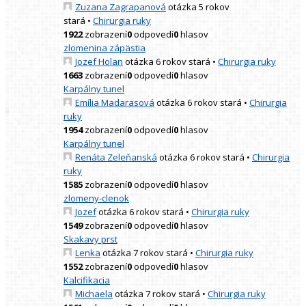
Zuzana Zagrapanová
otázka 5 rokov
stará
•
Chirurgia ruky
1922
zobrazení
0
odpovedí
0
hlasov
zlomenina zápästia
Jozef Holan
otázka 6 rokov stará
•
Chirurgia ruky
1663
zobrazení
0
odpovedí
0
hlasov
Karpálny tunel
Emília Madarasová
otázka 6 rokov stará
•
Chirurgia
ruky
1954
zobrazení
0
odpovedí
0
hlasov
Karpálny tunel
Renáta Zeleňanská
otázka 6 rokov stará
•
Chirurgia
ruky
1585
zobrazení
0
odpovedí
0
hlasov
zlomeny-clenok
Jozef
otázka 6 rokov stará
•
Chirurgia ruky
1549
zobrazení
0
odpovedí
0
hlasov
Skakavy prst
Lenka
otázka 7 rokov stará
•
Chirurgia ruky
1552
zobrazení
0
odpovedí
0
hlasov
Kalcifikacia
Michaela
otázka 7 rokov stará
•
Chirurgia ruky