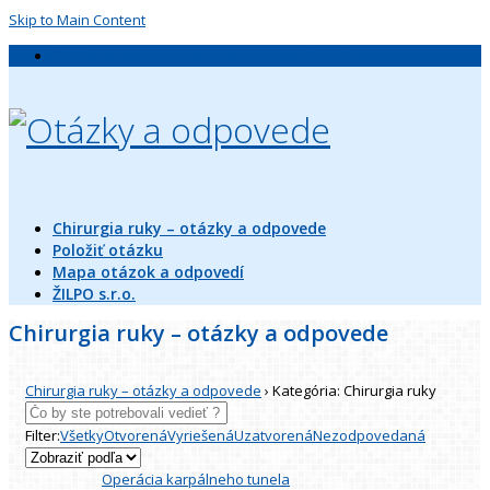
Skip to Main Content
ŽILPO, s.r.o., neštátne zdravotnícke zariadenie
Chirurgia ruky – otázky a odpovede
Položiť otázku
Mapa otázok a odpovedí
ŽILPO s.r.o.
Chirurgia ruky – otázky a odpovede
Chirurgia ruky – otázky a odpovede
›
Kategória: Chirurgia ruky
Filter:
Všetky
Otvorená
Vyriešená
Uzatvorená
Nezodpovedaná
Operácia karpálneho tunela