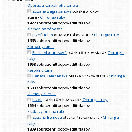
Operácia karpálneho tunela
Zuzana Zagrapanová
otázka 5 rokov
stará
•
Chirurgia ruky
1927
zobrazení
0
odpovedí
0
hlasov
zlomenina zápästia
Jozef Holan
otázka 6 rokov stará
•
Chirurgia ruky
1668
zobrazení
0
odpovedí
0
hlasov
Karpálny tunel
Emília Madarasová
otázka 6 rokov stará
•
Chirurgia
ruky
1958
zobrazení
0
odpovedí
0
hlasov
Karpálny tunel
Renáta Zeleňanská
otázka 6 rokov stará
•
Chirurgia
ruky
1588
zobrazení
0
odpovedí
0
hlasov
zlomeny-clenok
Jozef
otázka 6 rokov stará
•
Chirurgia ruky
1554
zobrazení
0
odpovedí
0
hlasov
Skakavy prst na ruke
Zuzana Bemova
otázka 7 rokov stará
•
Chirurgia
ruky
1839
zobrazení
1
odpovedí
0
hlasov