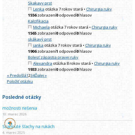
Skakavy prst
Lenka
otázka 7 rokov stará
•
Chirurgia ruky
1556
zobrazení
0
odpovedí
0
hlasov
Kalcifikacia
Michaela
otázka 7 rokov stará
•
Chirurgia ruky
1565
zobrazení
0
odpovedí
0
hlasov
skákavý prst
janka
otázka 7 rokov stará
•
Chirurgia ruky
1906
zobrazení
1
odpovedí
0
hlasov
Bolesť zápästia pravej ruky
Alexandra
otázka 8 rokov stará
•
Chirurgia ruky
1933
zobrazení
0
odpovedí
0
hlasov
« Predošlá
1
2
3
4
Ďalej »
Položiť otázku
Posledné otázky
možnosti riešenia
10. marec 2026
Stiahnuté šľachy na rukách
4. marec 2025