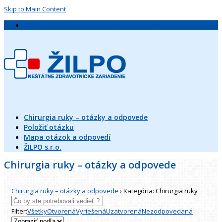
Skip to Main Content
ŽILPO, s.r.o., neštátne zdravotnícke zariadenie
Chirurgia ruky – otázky a odpovede
Položiť otázku
Mapa otázok a odpovedí
ŽILPO s.r.o.
Chirurgia ruky – otázky a odpovede
Chirurgia ruky – otázky a odpovede
›
Kategória: Chirurgia ruky
Filter:
Všetky
Otvorená
Vyriešená
Uzatvorená
Nezodpovedaná