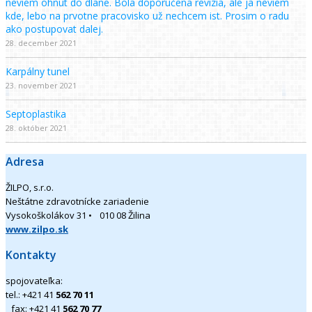
neviem ohnut do dlane. Bola doporučena revizia, ale ja neviem
kde, lebo na prvotne pracovisko už nechcem ist. Prosim o radu
ako postupovat dalej.
28. december 2021
Karpálny tunel
23. november 2021
Septoplastika
28. október 2021
Adresa
ŽILPO, s.r.o.
Neštátne zdravotnícke zariadenie
Vysokoškolákov 31 • 010 08 Žilina
www.zilpo.sk
Kontakty
spojovateľka:
tel.: +421 41
562 70 11
fax: +421 41
562 70 77