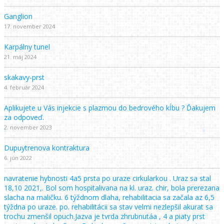
Ganglion
17. november 2024
Karpálny tunel
21. máj 2024
skakavy-prst
4. február 2024
Aplikujete u Vás injekcie s plazmou do bedrového kĺbu ? Ďakujem
za odpoveď.
2. november 2023
Dupuytrenova kontraktura
6. jún 2022
navratenie hybnosti 4a5 prsta po uraze cirkularkou . Uraz sa stal
18,10 2021,. Bol som hospitalivana na kl. uraz. chir, bola prerezana
slacha na maličku. 6 týždnom dlaha, rehabilitacia sa začala az 6,5
týždna po uraze. po. rehabilitácii sa stav velmi nezlepšil akurat sa
trochu zmenšil opuch.Jazva je tvrda zhrubnutáa , 4 a piaty prst