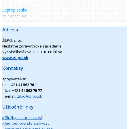
Septoplastika
28. október 2021
Adresa
ŽILPO, s.r.o.
Neštátne zdravotnícke zariadenie
Vysokoškolákov 31 • 010 08 Žilina
www.zilpo.sk
Kontakty
spojovateľka:
tel.: +421 41
562 70 11
fax: +421 41
562 70 77
e-mail:
zilpo@zilpo.sk
Užitočné linky
» Služby a starostlivosť
» Jednodňová starostlivosť
» Pracovná zdravotná služba