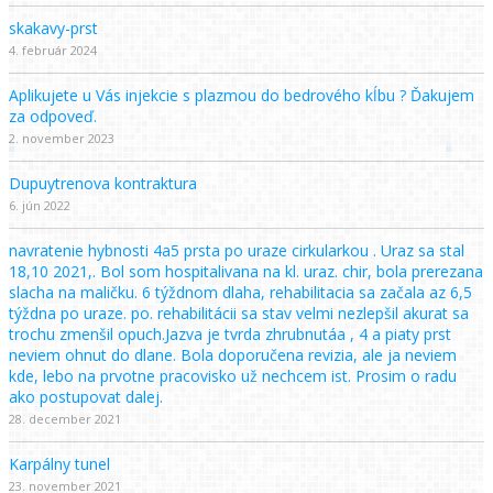
skakavy-prst
4. február 2024
Aplikujete u Vás injekcie s plazmou do bedrového kĺbu ? Ďakujem
za odpoveď.
2. november 2023
Dupuytrenova kontraktura
6. jún 2022
navratenie hybnosti 4a5 prsta po uraze cirkularkou . Uraz sa stal
18,10 2021,. Bol som hospitalivana na kl. uraz. chir, bola prerezana
slacha na maličku. 6 týždnom dlaha, rehabilitacia sa začala az 6,5
týždna po uraze. po. rehabilitácii sa stav velmi nezlepšil akurat sa
trochu zmenšil opuch.Jazva je tvrda zhrubnutáa , 4 a piaty prst
neviem ohnut do dlane. Bola doporučena revizia, ale ja neviem
kde, lebo na prvotne pracovisko už nechcem ist. Prosim o radu
ako postupovat dalej.
28. december 2021
Karpálny tunel
23. november 2021