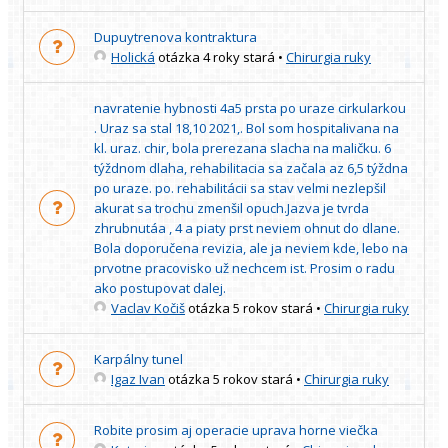
Dupuytrenova kontraktura
Holická
otázka 4 roky stará
•
Chirurgia ruky
navratenie hybnosti 4a5 prsta po uraze cirkularkou
. Uraz sa stal 18,10 2021,. Bol som hospitalivana na
kl. uraz. chir, bola prerezana slacha na maličku. 6
týždnom dlaha, rehabilitacia sa začala az 6,5 týždna
po uraze. po. rehabilitácii sa stav velmi nezlepšil
akurat sa trochu zmenšil opuch.Jazva je tvrda
zhrubnutáa , 4 a piaty prst neviem ohnut do dlane.
Bola doporučena revizia, ale ja neviem kde, lebo na
prvotne pracovisko už nechcem ist. Prosim o radu
ako postupovat dalej.
Vaclav Kočiš
otázka 5 rokov stará
•
Chirurgia ruky
Karpálny tunel
Igaz Ivan
otázka 5 rokov stará
•
Chirurgia ruky
Robite prosim aj operacie uprava horne viečka