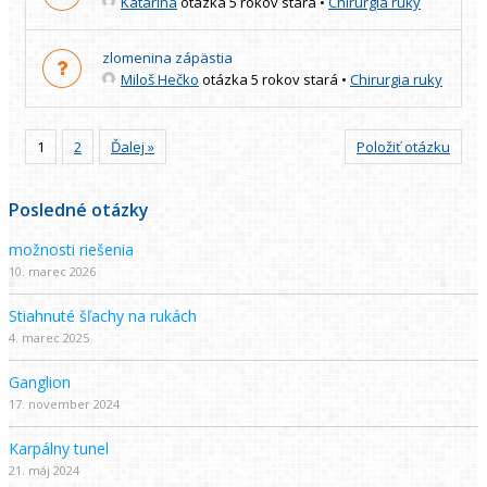
Katarina
otázka 5 rokov stará
•
Chirurgia ruky
zlomenina zápästia
Miloš Hečko
otázka 5 rokov stará
•
Chirurgia ruky
1
2
Ďalej »
Položiť otázku
Posledné otázky
možnosti riešenia
10. marec 2026
Stiahnuté šľachy na rukách
4. marec 2025
Ganglion
17. november 2024
Karpálny tunel
21. máj 2024