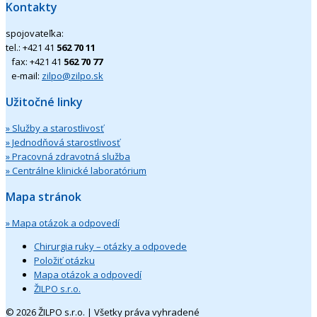
Kontakty
spojovateľka:
tel.: +421 41
562 70 11
fax: +421 41
562 70 77
e-mail:
zilpo@zilpo.sk
Užitočné linky
» Služby a starostlivosť
» Jednodňová starostlivosť
» Pracovná zdravotná služba
» Centrálne klinické laboratórium
Mapa stránok
» Mapa otázok a odpovedí
Chirurgia ruky – otázky a odpovede
Položiť otázku
Mapa otázok a odpovedí
ŽILPO s.r.o.
© 2026 ŽILPO s.r.o. | Všetky práva vyhradené