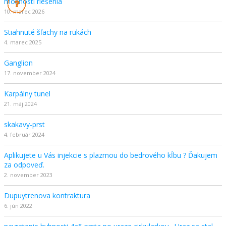
možnosti riešenia
10. marec 2026
Stiahnuté šľachy na rukách
4. marec 2025
Ganglion
17. november 2024
Karpálny tunel
21. máj 2024
skakavy-prst
4. február 2024
Aplikujete u Vás injekcie s plazmou do bedrového kĺbu ? Ďakujem
za odpoveď.
2. november 2023
Dupuytrenova kontraktura
6. jún 2022