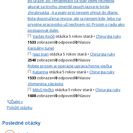
po uraze. po. rehabilitácii sa stav velmi nezlepšil
akurat sa trochu zmenšil opuch.Jazva je tvrda
zhrubnutáa , 4 a piaty prst neviem ohnut do dlane.
Bola doporučena revizia, ale ja neviem kde, lebo na
prvotne pracovisko už nechcem ist. Prosim o radu ako
postupovat dalej.
Vaclav Kočiš
otázka 5 rokov stará
•
Chirurgia ruky
1533
zobrazení
0
odpovedí
0
hlasov
Karpálny tunel
Igaz Ivan
otázka 5 rokov stará
•
Chirurgia ruky
2540
zobrazení
0
odpovedí
0
hlasov
Robite prosim aj operacie uprava horne viečka
Katarina
otázka 5 rokov stará
•
Chirurgia ruky
1533
zobrazení
0
odpovedí
0
hlasov
zlomenina zápästia
Miloš Hečko
otázka 5 rokov stará
•
Chirurgia ruky
1608
zobrazení
0
odpovedí
0
hlasov
1
2
Ďalej »
Položiť otázku
Posledné otázky