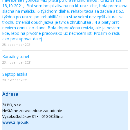
navratenie hybnosti 4a5 prsta po uraze cirkularkou . Uraz sa stal
18,10 2021,. Bol som hospitalivana na kl. uraz. chir, bola prerezana
slacha na maličku. 6 týždnom dlaha, rehabilitacia sa začala az 6,5
týždna po uraze. po. rehabilitácii sa stav velmi nezlepšil akurat sa
trochu zmenšil opuch.Jazva je tvrda zhrubnutáa , 4 a piaty prst
neviem ohnut do dlane. Bola doporučena revizia, ale ja neviem
kde, lebo na prvotne pracovisko už nechcem ist. Prosim o radu
ako postupovat dalej.
28. december 2021
Karpálny tunel
23. november 2021
Septoplastika
28. október 2021
Adresa
ŽILPO, s.r.o.
Neštátne zdravotnícke zariadenie
Vysokoškolákov 31 • 010 08 Žilina
www.zilpo.sk