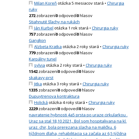
Milan Koreň
otázka 5 mesiacov stará
•
Chirurgia
ruky
272
zobrazení
0
odpovedí
0
hlasov
Stiahnuté šľachy na rukách
Ján Kurbel
otázka 1 rok stará
•
Chirurgia ruky
757
zobrazení
0
odpovedí
0
hlasov
Ganglion
Alzbeta Kratka
otázka 2 roky stará
•
Chirurgia ruky
779
zobrazení
0
odpovedí
0
hlasov
Karpálny tunel
sylvia
otázka 2 roky stará
•
Chirurgia ruky
1542
zobrazení
0
odpovedí
0
hlasov
skakavy-prst
Jitka
otázka 3 roky stará
•
Chirurgia ruky
1335
zobrazení
0
odpovedí
0
hlasov
Dupuytrenova kontraktura
Holická
otázka 4 roky stará
•
Chirurgia ruky
2229
zobrazení
0
odpovedí
0
hlasov
navratenie hybnosti 4a5 prsta po uraze cirkularkou .
Uraz sa stal 18,10 2021,. Bol som hospitalivana na kl.
uraz. chir, bola prerezana slacha na maličku. 6
týždnom dlaha, rehabilitacia sa začala az 6,5 týždna