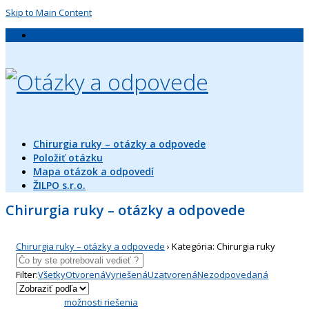
Skip to Main Content
ŽILPO, s.r.o., neštátne zdravotnícke zariadenie
Chirurgia ruky – otázky a odpovede
Položiť otázku
Mapa otázok a odpovedí
ŽILPO s.r.o.
Chirurgia ruky – otázky a odpovede
Chirurgia ruky – otázky a odpovede
›
Kategória: Chirurgia ruky
Filter:
Všetky
Otvorená
Vyriešená
Uzatvorená
Nezodpovedaná
možnosti riešenia